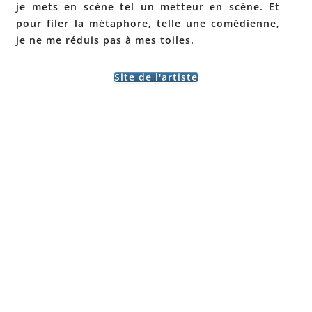
je mets en scène tel un metteur en scène. Et
pour filer la métaphore, telle une comédienne,
je ne me réduis pas à mes toiles.
Site de l'artiste
Post
←
JEAN-
HUGUES
navigation
MARC
ABSIL –
TRIMOUIL
SALON
LE –
2018
→
SALON