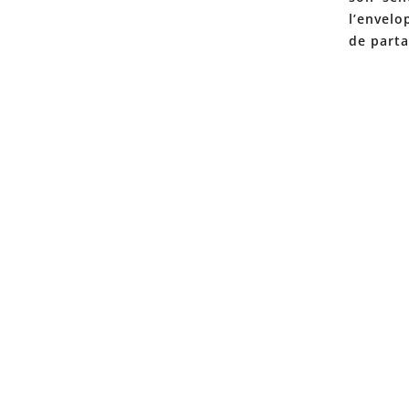
l’envelo
de parta
 de Croissy