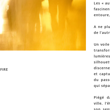
Les « a
fascinen
entoure,
A ne plu
de l’autr
Un voile
transfo
lumière
silhouet
discerne
FIRE
et captu
du pass
qui sépa
Piégé d
ville, l
son sent