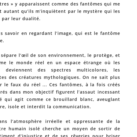
utres » y apparaissent comme des fantômes qui me
t autant qu’ils m’inquiètent par le mystère qui les
 par leur dualité.
s savoir en regardant l’image, qui est le fantôme
e.
 sépare l’œil de son environnement, le protège, et
rme le monde réel en un espace étrange où les
s deviennent des spectres multicolores, les
tes des créatures mythologiques. On ne sait plus
r le faux du réel ... Ces fantômes, à la fois créés
rés dans mon objectif figurent l’assaut incessant
é qui agit comme ce brouillard blanc, aveuglant
re, isole et interdit la communication.
ans l’atmosphère irréelle et oppressante de la
’être humain isolé cherche un moyen de sortir de
iment d’injustice et de ses rêveries pour briser