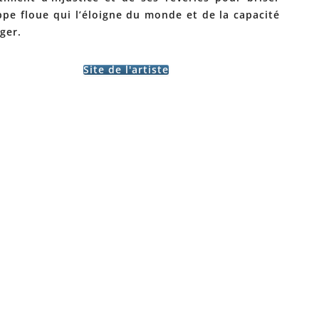
ppe floue qui l’éloigne du monde et de la capacité
ger.
Site de l'artiste
SYLVIE MENAGER – SALON
2022
→