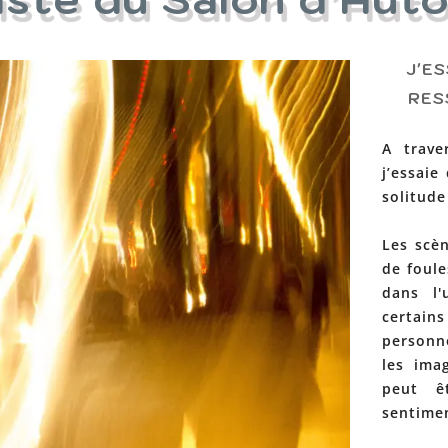
J'E
RES
A trave
j’essaie
solitude 
Les scèn
de foule
dans l'
certain
personn
les imag
peut êt
sentimen