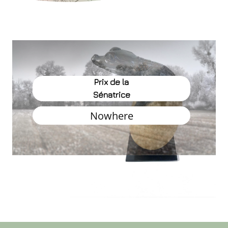
Prix de l
Député
Prix de la
Sénatrice
Camill
Nowhere
LECON
Naissance d'u