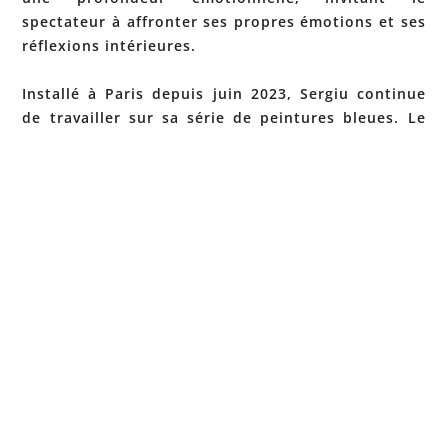
spectateur à affronter ses propres émotions et ses
réflexions intérieures.
Installé à Paris depuis juin 2023, Sergiu continue
de travailler sur sa série de peintures bleues. Le
style général de cette série fusionne des éléments
de surréalisme et d'expressionnisme, en utilisant
des formes symboliques et abstraites pour
explorer des expériences émotionnelles profondes.
L'accent mis sur les mains, les corps et
l'expression des visages , combiné à une utilisation
onirique et éthérée de la couleur suggère une
transposition dans un monde de méditation sur la
condition humaine, la vulnérabilité et la tension
entre soi et les autres. Son style montre une
maîtrise particulière de la technique du sgraffito,
révélant habilement des couches sous-jacentes