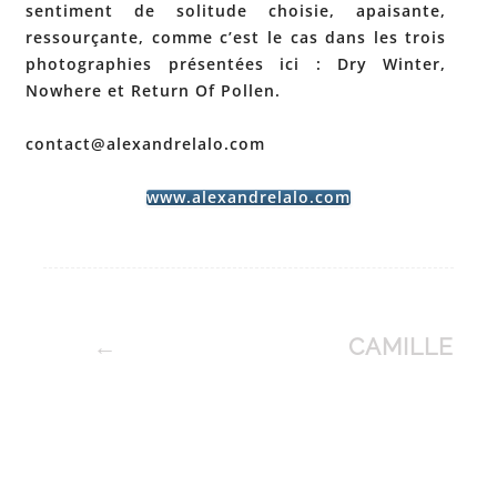
sentiment de solitude choisie, apaisante,
ressourçante, comme c’est le cas dans les trois
photographies présentées ici : Dry Winter,
Nowhere et Return Of Pollen.
contact@alexandrelalo.com
www.alexandrelalo.com
Post
←
CAMILLE
navigation
JACQUELI
LECONTE
NE
– SALON
HORREAU
2025
→