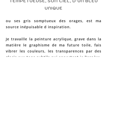
TEMPÉTUEUSE, SON CIEL, D’UN BLEU
UNIQUE
ou ses gris somptueux des orages, est ma
source inépuisable d inspiration.
Je travaille la peinture acrylique, grave dans la
matière le graphisme de ma future toile, fais
vibrer les couleurs, les transparences par des
glacis aux tons subtils qui apportent je l’espère,
poésie et émotion, envie de se balader dans
mes paysages.
Site de l'artiste