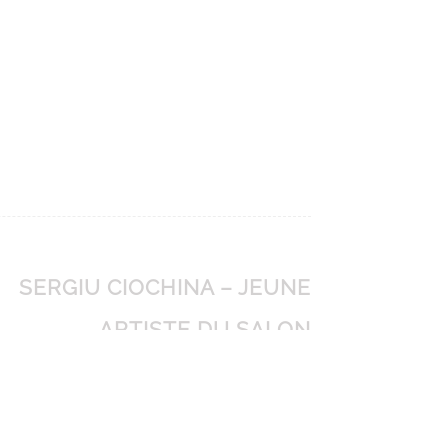
SERGIU CIOCHINA – JEUNE
ARTISTE DU SALON
D’AUTOMNE INVITÉ PAR LE
SALON DE CROISSY
→