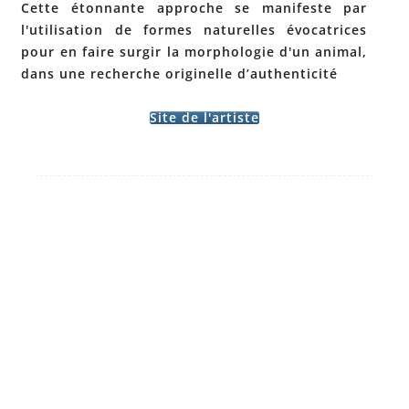
Cette étonnante approche se manifeste par
l'utilisation de formes naturelles évocatrices
pour en faire surgir la morphologie d'un animal,
dans une recherche originelle d’authenticité
Site de l'artiste
Post
←
ELSA BAC
navigation
JULIETTE
– SALON
AGABRA –
2019
→
SALON
2019