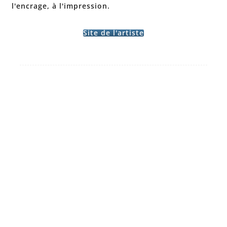
l'encrage, à l'impression.
Site de l'artiste
Post
←
ANN
ESTELLE
navigation
VERBOOG
ZUBER-
EN –
SALON
SALON
2023
→
2023