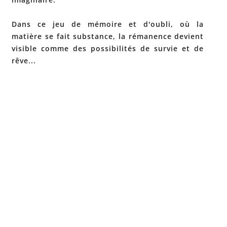
Dans ce jeu de mémoire et d'oubli, où la
matière se fait substance, la rémanence devient
visible comme des possibilités de survie et de
rêve...
Site de l'artiste
Post
←
DANIEL
navigation
MARTINE
CONVENA
CLOUET –
NT –
SALON
SALON